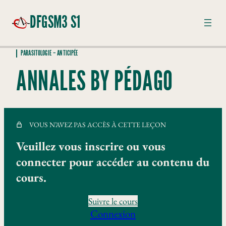
DFGSM3 S1
PARASITOLOGIE – ANTICIPÉE
BIOMÉDECINE QUANTITATIVE – ANTICIPÉE
ANNALES BY PÉDAGO
4 leçons, 2 quiz
MYCOLOGIE – ANTICIPÉE
3 leçons
PARASITOLOGIE – ANTICIPÉE
VOUS N’AVEZ PAS ACCÈS À CETTE LEÇON
Toxoplasmose
Veuillez vous inscrire ou vous
connecter pour accéder au contenu du
Paludisme
cours.
Leishmaniose
Helminthiases
Suivre le cours
Connexion
Amoebose