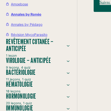
Suivre 
Amoebose
Annales by Ronéo
Annales by Pédago
Révision MycoParasito
REVÊTEMENT CUTANÉE –
ANTICIPÉE
1 leçon
VIROLOGIE – ANTICIPÉE
9 leçons, 4 quiz
BACTÉRIOLOGIE
11 leçons, 1 quiz
HÉMATOLOGIE
18 leçons
HORMONOLOGIE
20 leçons, 1 quiz
IMMUNOLOGIE