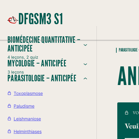
DFGSM3 S1
BIOMÉDECINE QUANTITATIVE –
ANTICIPÉE
PARASITOLOGIE 
4 leçons, 2 quiz
MYCOLOGIE – ANTICIPÉE
AN
3 leçons
PARASITOLOGIE – ANTICIPÉE
Toxoplasmose
Paludisme
VO
Leishmaniose
Veui
Helminthiases