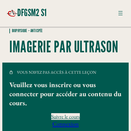
DFGSM2 S1
BIOPHYSIQUE – ANTICIPÉE
BIOPHYSIQUE – ANTICIPÉE
IMAGERIE PAR ULTRASON
Le signal de l’enregistrement à l’image
Principe de la spectroscopie RMN et IRM
VOUS N’AVEZ PAS ACCÈS À CETTE LEÇON
Imagerie par ultrason
Veuillez vous inscrire ou vous
Principe physique de l'imagerie par rayon X
connecter pour accéder au contenu du
Radiobiologie et radioprotection
cours.
Imagerie par émission monophonique et de position
Suivre le cours
Connexion
Exercice d'entrainement