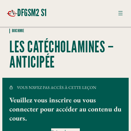
DFGSM2 S1
BIOCHIMIE
BIOPHYSIQUE – ANTICIPÉE
LES CATÉCHOLAMINES –
7 leçons
NUTRITION – ANTICIPÉE
ANTICIPÉE
9 leçons, 3 quiz
TRAITEMENTS MÉDICAMENTEUX- ANTICIPÉE
5 leçons
ANATOMIE
VOUS N’AVEZ PAS ACCÈS À CETTE LEÇON
5 leçons
APPAREIL DIGESTIF
Veuillez vous inscrire ou vous
13 leçons
BIOCHIMIE
connecter pour accéder au contenu du
cours.
Protéines plasmiques et urinaires (2 parties)