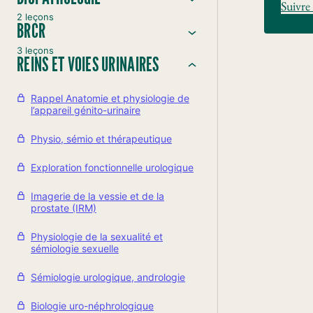
Suivre 
2 leçons
BRCR
3 leçons
REINS ET VOIES URINAIRES
Rappel Anatomie et physiologie de
l’appareil génito-urinaire
Physio, sémio et thérapeutique
Exploration fonctionnelle urologique
Imagerie de la vessie et de la
prostate (IRM)
Physiologie de la sexualité et
sémiologie sexuelle
Sémiologie urologique, andrologie
Biologie uro-néphrologique