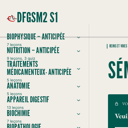
DFGSM2 S1
BIOPHYSIQUE – ANTICIPÉE
7 leçons
REINS ET VOIES
NUTRITION – ANTICIPÉE
9 leçons, 3 quiz
SÉ
TRAITEMENTS
MÉDICAMENTEUX- ANTICIPÉE
5 leçons
ANATOMIE
5 leçons
APPAREIL DIGESTIF
VO
13 leçons
BIOCHIMIE
Veui
7 leçons
BIOPATHOLOGIE