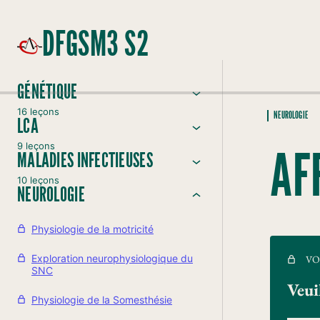
DFGSM3 S2
GÉNÉTIQUE
16 leçons
NEUROLOGIE
LCA
9 leçons
AF
MALADIES INFECTIEUSES
10 leçons
NEUROLOGIE
Physiologie de la motricité
Exploration neurophysiologique du
VO
SNC
Veui
Physiologie de la Somesthésie