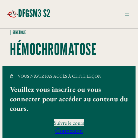
DFGSM3 S2
GÉNÉTIQUE
GÉNÉTIQUE
HÉMOCHROMATOSE
Hémochromatose
Maladie autosomique récessive
VOUS N’AVEZ PAS ACCÈS À CETTE LEÇON
Hérédité Mendélienne
Veuillez vous inscrire ou vous
Mucoviscidose
connecter pour accéder au contenu du
Génétique et cancer
cours.
Hérédité liée à l'X
Suivre le cours
Connexion
Pharmacogénétique