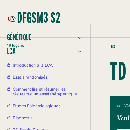
DFGSM3 S2
GÉNÉTIQUE
16 leçons
LCA
LCA
TD
Introduction à la LCA
Essais randomisés
Comment lire et résumer les
résultats d'un essai thérapeutique
VO
Etudes Epidémiologiques
Veui
Diagnostic
TD Essaie Clinique