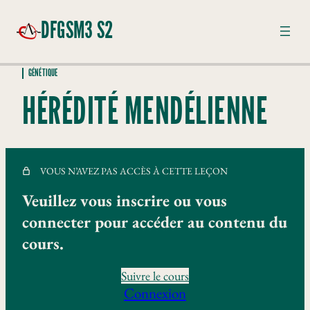
DFGSM3 S2
GÉNÉTIQUE
GÉNÉTIQUE
HÉRÉDITÉ MENDÉLIENNE
Hémochromatose
Maladie autosomique récessive
VOUS N’AVEZ PAS ACCÈS À CETTE LEÇON
Hérédité Mendélienne
Veuillez vous inscrire ou vous
Mucoviscidose
connecter pour accéder au contenu du
Génétique et cancer
cours.
Hérédité liée à l'X
Suivre le cours
Connexion
Pharmacogénétique