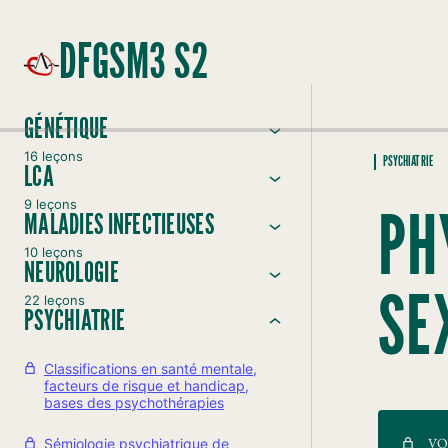
DFGSM3 S2
GÉNÉTIQUE
16 leçons
PSYCHIATRIE
LCA
9 leçons
PH
MALADIES INFECTIEUSES
10 leçons
NEUROLOGIE
SE
22 leçons
PSYCHIATRIE
Classifications en santé mentale,
facteurs de risque et handicap,
bases des psychothérapies
VO
Sémiologie psychiatrique de