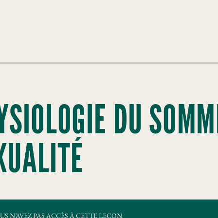
YSIOLOGIE DU SOMME
XUALITÉ
US N’AVEZ PAS ACCÈS À CETTE LEÇON