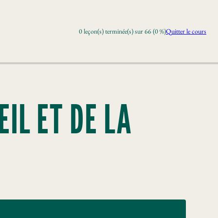
0 leçon(s) terminée(s) sur 66 (0 %)
Quitter le cours
IL ET DE LA