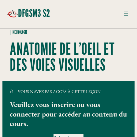
DFGSM3 S2
NEUROLOGIE
GÉNÉTIQUE
ANATOMIE DE L’OEIL ET
16 leçons
LCA
DES VOIES VISUELLES
9 leçons
MALADIES INFECTIEUSES
10 leçons
NEUROLOGIE
VOUS N’AVEZ PAS ACCÈS À CETTE LEÇON
Physiologie de la motricité
Veuillez vous inscrire ou vous
Exploration neurophysiologique du SNC
connecter pour accéder au contenu du
cours.
Physiologie de la Somesthésie
Sémiologie de l’épilepsie