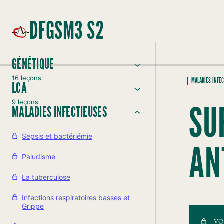
DFGSM3 S2
GÉNÉTIQUE
16 leçons
MALADIES INFE
LCA
9 leçons
SU
MALADIES INFECTIEUSES
Sepsis et bactériémie
AN
Paludisme
La tuberculose
Infections respiratoires basses et
Grippe
VO