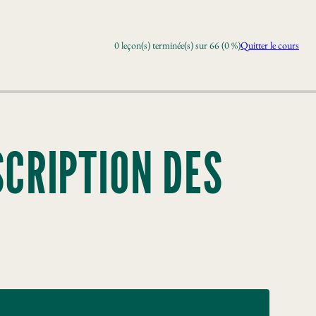
0 leçon(s) terminée(s) sur 66 (0 %)
Quitter le cours
SCRIPTION DES