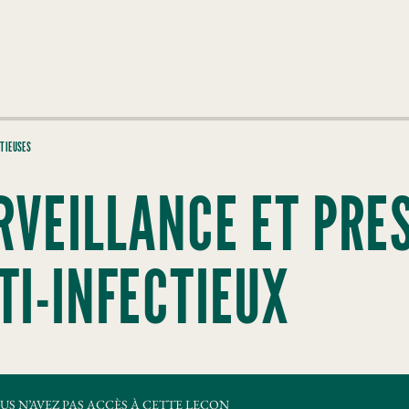
CTIEUSES
RVEILLANCE ET PRE
TI-INFECTIEUX
US N’AVEZ PAS ACCÈS À CETTE LEÇON