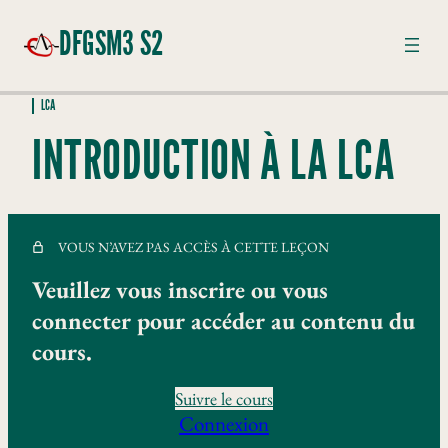
DFGSM3 S2
LCA
GÉNÉTIQUE
INTRODUCTION À LA LCA
16 leçons
LCA
Introduction à la LCA
VOUS N’AVEZ PAS ACCÈS À CETTE LEÇON
Essais randomisés
Veuillez vous inscrire ou vous
Comment lire et résumer les résultats d'un essai
connecter pour accéder au contenu du
thérapeutique
cours.
Etudes Epidémiologiques
Suivre le cours
Diagnostic
Connexion
TD Essaie Clinique