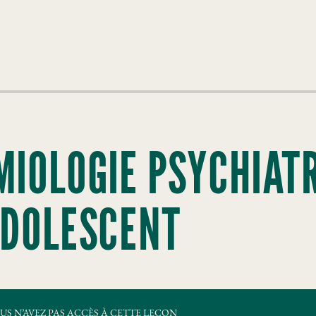
́MIOLOGIE PSYCHIAT
ADOLESCENT
US N’AVEZ PAS ACCÈS À CETTE LEÇON