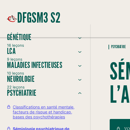
DFGSM3 S2
GÉNÉTIQUE
16 leçons
PSYCHIATRIE
LCA
9 leçons
SE
MALADIES INFECTIEUSES
10 leçons
NEUROLOGIE
L’
22 leçons
PSYCHIATRIE
Classifications en santé mentale,
facteurs de risque et handicap,
bases des psychothérapies
VO
Sémiologie psychiatrique de